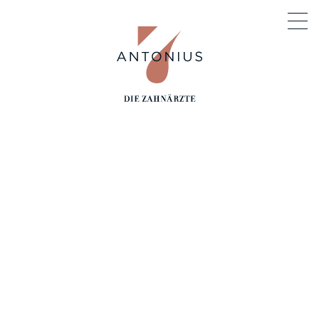
ANTONIUS 7
DIE ZAHNÄRZTE
DR. SVEN JASNAU M.SC., M.SC.
DAS MEISTERLABOR
MAXIMILIAN RAPPL
KARRIERE
DR. DOROTHEE WIEDEMANN